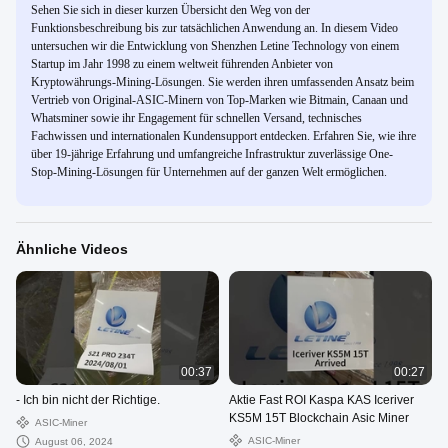
Sehen Sie sich in dieser kurzen Übersicht den Weg von der
Funktionsbeschreibung bis zur tatsächlichen Anwendung an. In diesem Video
untersuchen wir die Entwicklung von Shenzhen Letine Technology von einem
Startup im Jahr 1998 zu einem weltweit führenden Anbieter von
Kryptowährungs-Mining-Lösungen. Sie werden ihren umfassenden Ansatz beim
Vertrieb von Original-ASIC-Minern von Top-Marken wie Bitmain, Canaan und
Whatsminer sowie ihr Engagement für schnellen Versand, technisches
Fachwissen und internationalen Kundensupport entdecken. Erfahren Sie, wie ihre
über 19-jährige Erfahrung und umfangreiche Infrastruktur zuverlässige One-
Stop-Mining-Lösungen für Unternehmen auf der ganzen Welt ermöglichen.
Ähnliche Videos
00:37
00:27
- Ich bin nicht der Richtige.
Aktie Fast ROI Kaspa KAS Iceriver
KS5M 15T Blockchain Asic Miner
ASIC-Miner
ASIC-Miner
August 06, 2024