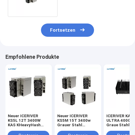
Blockchain Bergbauer
Fortsetzen
Empfohlene Produkte
Neuer ICERIVER
Neuer ICERIVER
ICERIVER KAS
KS5L 12T 3400W
KS5M 15T 3400w
ULTRA 400G 
KAS KHeavyHash
Grauer Stahl
Graue Stahl
Algorithmus für
KHeavyHash-
KHeavyHash
Kaspa KDA
Algorithmus für den
Algorithmus f