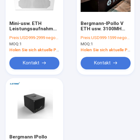
Über uns
Werksbesichtigung
Mini-usw. ETH
Bergmann-IPollo V
Leistungsaufnahme
ETH usw. 3100MH
Qualitätskontrolle
geringen Energie
2400W Ethash Asic
Preis:
USD999-2999 negotiable
Preis:
USD999-1599 negotiable
IPollo V der
Bergmann
MOQ:
1
MOQ:
1
Bergmann-260MH
143MMX179MMX90MM
Kontakt mit uns
260W
Holen Sie sich aktuelle Preis
Holen Sie sich aktuelle Preis
Neuigkeiten
Kontakt
Kontakt
Rechtssachen
Asic antminer Bitmain
Bergmann Kaspa Asic
ICERIVER Asic Miner
Bergmann IPollo