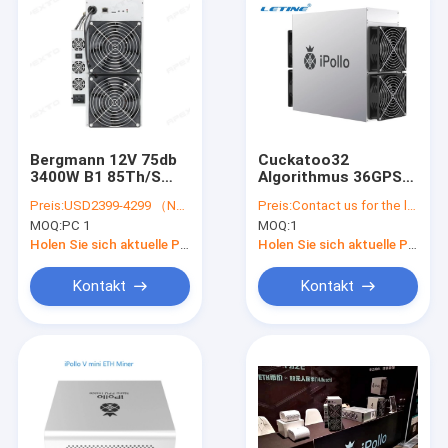
Bergmann 12V 75db
Cuckatoo32
3400W B1 85Th/S
Algorithmus 36GPS
SHA-256 BTC IPollo
grinsen Asic-
Preis:
USD2399-4299 （Negotiable）
Preis:
Contact us for the latest price
Bergmann Ipollo
MOQ:
PC 1
MOQ:
1
2800W
Holen Sie sich aktuelle Preis
Holen Sie sich aktuelle Preis
Kontakt
Kontakt
Zu Hause
Produkte
Videos