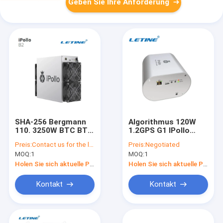
Geben Sie Ihre Anforderung
SHA-256 Bergmann
Algorithmus 120W
110. 3250W BTC BTH
1.2GPS G1 IPollo
des Algorithmus-B2
Bergmann-40db
Preis:
Contact us for the latest price
Preis:
Negotiated
IPollo
Cuckatoo32
MOQ:
1
MOQ:
1
Holen Sie sich aktuelle Preis
Holen Sie sich aktuelle Preis
Kontakt
Kontakt