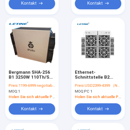
Kontakt
Kontakt
Bergmann SHA-256
Ethernet-
B1 3250W 110Th/S
Schnittstelle B2
85. BTC Ipollo B1
110Th/S BTC IPollo
Preis:
1199-6999 negotiable
Preis:
USD2399-4399 （Negotiable）
Bergmann-3250W
MOQ:
1
MOQ:
PC 1
SHA-256 75db
Holen Sie sich aktuelle Preis
Holen Sie sich aktuelle Preis
Kontakt
Kontakt