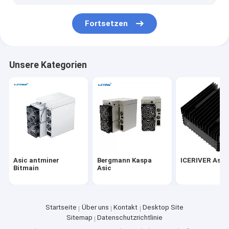
iPollo Bergmann
Fortsetzen
Chia Mining Rig
Bergmann Ebang Ebit
Unsere Kategorien
StrongU-Bergmann
Asic-Bergmann Parts
YAMI-Bergmann
Asic antminer
Bergmann Kaspa
ICERIVER Asic
Bitmain
Asic
Startseite
Über uns
Kontakt
Desktop Site
Sitemap
Datenschutzrichtlinie