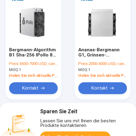
Bergmann-Algorithm
Ananas-Bergmann
B1 Sha-256 IPollo 85.
G1, Grinsen-
Schnittstelle
Bergmann 36GPS
Preis:
5600-7000 USD, can be negotiate
Preis:
2000-4000 USD, can be negotiate
Ethernet-3400W
Ipollo 2800W Ipollo
MOQ:
1
MOQ:
1
G1
Holen Sie sich aktuelle Preis
Holen Sie sich aktuelle Preis
Kontakt
Kontakt
Sparen Sie Zeit
Lassen Sie uns mit Ihnen die besten
Produkte kontaktieren.