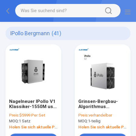
IPollo Bergmann
(41)
Nagelneuer IPollo V1
Grinsen-Bergbau-
Klassiker-1550M usw.
Algorithmus
klassischer Asic
rentabelstes Asics
Preis:
$5999 Per Set
Preis:
verhandelbar
Bergmann Bergmann-
Ipollo-Bergmann-G1
MOQ:
1 Satz
MOQ:
1-teilig
Consumption 1240W
Mini-2800W 36Gh
V1
Cuckatoo32
Holen Sie sich aktuelle Preis
Holen Sie sich aktuelle Preis