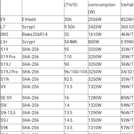
(TH/S)
comcumption
Verhäl
(W)
E9
EtHash
3Gh
2556W
852W/
L7
Scrypt
9.5Gh
3425W
360.5
DR5
Blake256R14
35.
1610W
46W/T
L3+
Scrypt
504Mh
800W
0.99W
S19
SHA-256
95.
3250W
35W/T
S19 Pro
SHA-256
110.
3250W
30W/T
S19J
SHA-256
90.
3250W
36W/T
S19J Pro
SHA-256
96/100/104.
3250W
34/32
S19i
SHA-256
92.5.
3250W
35W/T
S9
SHA-256
13.5.
1323W
98W/T
SE S9
SHA-256
16.
1280W
80W/T
S9i
SHA-256
14.
1320W
94W/T
S9i 13,5
SHA-256
13.5.
1290W
96W/T
S9J
SHA-256
14.5.
1350W
93W/T
S9K
SHA-256
13.5.
1310W
97W/T