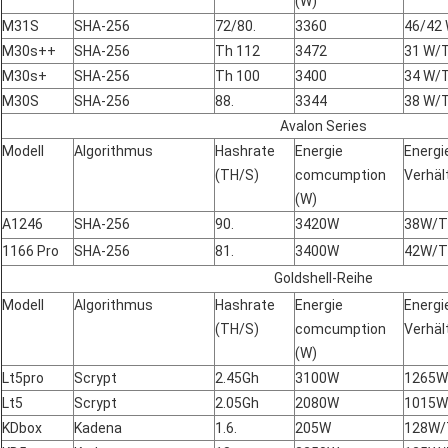
(W)
M31S
SHA-256
72/80.
3360
46/42
M30s++
SHA-256
Th 112
3472
31 W/
M30s+
SHA-256
Th 100
3400
34 W/
M30S
SHA-256
88.
3344
38 W/
Avalon Series
Modell
Algorithmus
Hashrate
Energie
Energi
(TH/S)
comcumption
Verhäl
(W)
A1246
SHA-256
90.
3420W
38W/T
1166 Pro
SHA-256
81.
3400W
42W/T
Goldshell-Reihe
Modell
Algorithmus
Hashrate
Energie
Energi
(TH/S)
comcumption
Verhäl
(W)
Lt5pro
Scrypt
2.45Gh
3100W
1265W
Lt5
Scrypt
2.05Gh
2080W
1015W
KDbox
Kadena
1.6.
205W
128W/