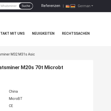
Referenzen
|
German
Suche
TAKT MIT UNS
NEUIGKEITEN
RECHTSSACHEN
sminer M32 M31s Asic
tsminer M20s 70t Microbt
China
MicroBT
CE