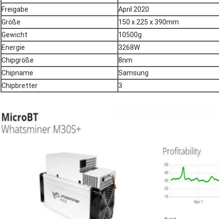
Freigabe
April 2020
Größe
150 x 225 x 390mm
Gewicht
10500g
Energie
3268W
Chipgröße
8nm
Chipname
Samsung
Chipbretter
3