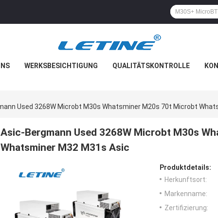
UNS
WERKSBESICHTIGUNG
QUALITÄTSKONTROLLE
KON
mann Used 3268W Microbt M30s Whatsminer M20s 70t Microbt What
Asic-Bergmann Used 3268W Microbt M30s Wha
Whatsminer M32 M31s Asic
Produktdetails:
Herkunftsort:
Markenname:
Zertifizierung: