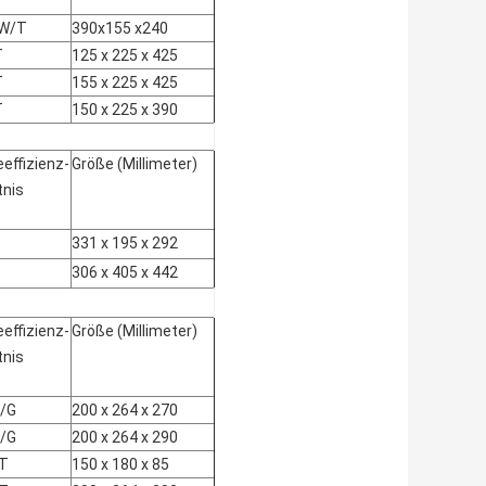
 W/T
390x155 x240
T
125 x 225 x 425
T
155 x 225 x 425
T
150 x 225 x 390
eeffizienz-
Größe (Millimeter)
tnis
331 x 195 x 292
306 x 405 x 442
eeffizienz-
Größe (Millimeter)
tnis
/G
200 x 264 x 270
/G
200 x 264 x 290
T
150 x 180 x 85