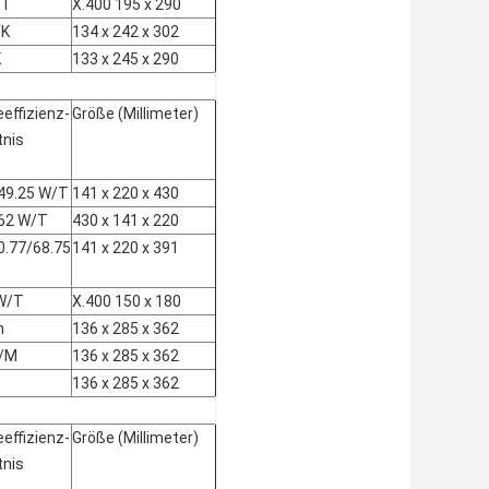
/T
X.400 195 x 290
/K
134 x 242 x 302
K
133 x 245 x 290
eeffizienz-
Größe (Millimeter)
tnis
49.25 W/T
141 x 220 x 430
62 W/T
430 x 141 x 220
0.77/68.75
141 x 220 x 391
W/T
X.400 150 x 180
h
136 x 285 x 362
W/M
136 x 285 x 362
136 x 285 x 362
eeffizienz-
Größe (Millimeter)
tnis