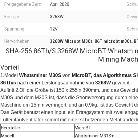
Freigegebene Zeit:
April 2020
Schlü
Energie:
3268W
Gewic
Spannung:
12V
Schni
Hervorheben:
3268W Microbt M30s
,
86T microbt m30s
,
B
SHA-256 86Th/S 3268W MicroBT Whatsmin
Mining Mach
Vorteil
1.Model
Whatsminer M30S
von
MicroBT, das Algorithmus 
86Th/s
nach einer Leistungsaufnahme von
3268W
gewinnt
.
Auftritt 2.Of, die Größe ist 150 x 255 x 390mm, und das Gewich
M30S und dem M20S ist, dass die Stromversorgung durch eine fl
Maschine um 15mm verringert, und an 0.9kg, ist das Gewicht d
Das Gerät benutzt einen Input, ein Ertragsystem mit zwei engag
Lufteinlaufventilator kommt mit einer schützenden Metallabdec
Hersteller
MicroBT
Modell
Whatsminer M31S+