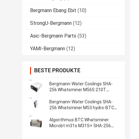
Bergmann Ebang Ebit
(10)
StrongU-Bergmann
(12)
Asic-Bergmann Parts
(53)
YAMI-Bergmann
(12)
BESTE PRODUKTE
Bergmann-Water Coolings SHA-
256 Whatsminer M56S 210T
abkühlender BTC Bitcoin Asic
Algorithmus-hydrobergmann
Bergmann-Water Coolings SHA-
256 Whatsminer M53 hydro-BTC
Bitcoin Asic Algorithmus-
Bergmann
Algorithmus BTC Whatsminer
Microbt m31s M31S+ SHA-256
80T M21S M30S M30S+ M30S++
110T 106T 102T 100T 90T 88T