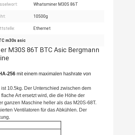
sselwort:
Whatsminer M30S 86T
ht:
10500g
ttstelle:
Ethernet
TC m30s asic
er M30S 86T BTC Asic Bergmann
ine
SHA-256
mit einem maximalen hashrate von
t ist 10.5kg. Der Unterschied zwischen dem
ache Art ersetzt wird, die die Höhe der
er ganzen Maschine heller als das M20S-68T.
ierten Ventilatoren für das Abkühlen. Der
kung.