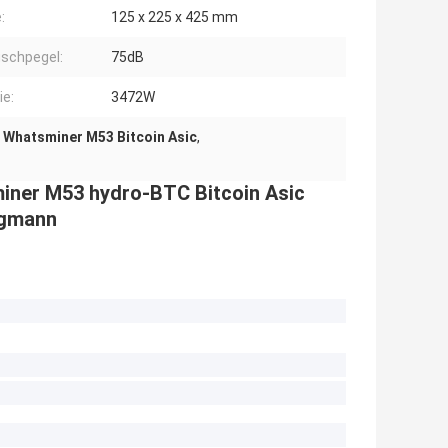
:
125 x 225 x 425 mm
schpegel:
75dB
ie:
3472W
Whatsminer M53 Bitcoin Asic
,
ner M53 hydro-BTC Bitcoin Asic
rgmann