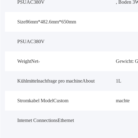
PSUAC380V
, Boden 3W
Size86mm*482.6mm*650mm
PSUAC380V
WeightNet-
Gewicht:
G
Kühlmittelnachfrage pro machineAbout
1L
Stromkabel ModelCustom
machte
Internet ConnectionsEthernet