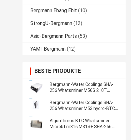
Bergmann Ebang Ebit
(10)
StrongU-Bergmann
(12)
Asic-Bergmann Parts
(53)
YAMI-Bergmann
(12)
BESTE PRODUKTE
Bergmann-Water Coolings SHA-
256 Whatsminer M56S 210T
abkühlender BTC Bitcoin Asic
Algorithmus-hydrobergmann
Bergmann-Water Coolings SHA-
256 Whatsminer M53 hydro-BTC
Bitcoin Asic Algorithmus-
Bergmann
Algorithmus BTC Whatsminer
Microbt m31s M31S+ SHA-256
80T M21S M30S M30S+ M30S++
110T 106T 102T 100T 90T 88T