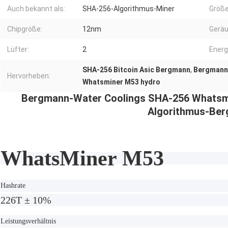
Auch bekannt als:
SHA-256-Algorithmus-Miner
Größe
Chipgröße:
12nm
Geräu
Lüfter:
2
Energ
SHA-256 Bitcoin Asic Bergmann
,
Bergmann 
Hervorheben:
Whatsminer M53 hydro
Bergmann-Water Coolings SHA-256 Whatsmi
Algorithmus-Be
WhatsMiner M53
Hashrate
226T ± 10%
Leistungsverhältnis