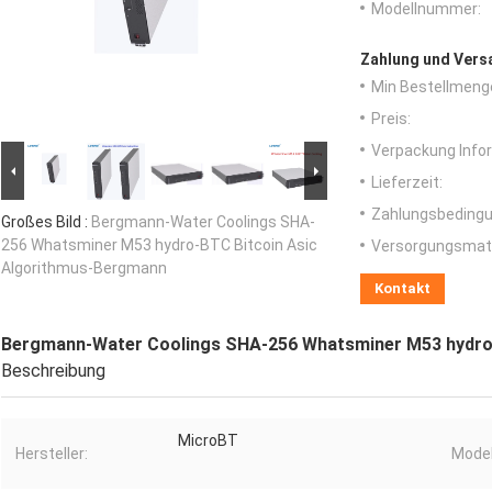
Modellnummer:
Zahlung und Vers
Min Bestellmeng
Preis:
Verpackung Info
Lieferzeit:
Zahlungsbedingu
Großes Bild :
Bergmann-Water Coolings SHA-
256 Whatsminer M53 hydro-BTC Bitcoin Asic
Versorgungsmater
Algorithmus-Bergmann
Kontakt
Bergmann-Water Coolings SHA-256 Whatsminer M53 hydro
Beschreibung
MicroBT
Hersteller:
Model