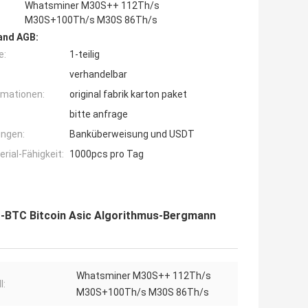
Whatsminer M30S++ 112Th/s
M30S+100Th/s M30S 86Th/s
and AGB:
e:
1-teilig
verhandelbar
rmationen:
original fabrik karton paket
bitte anfrage
ngen:
Banküberweisung und USDT
ial-Fähigkeit:
1000pcs pro Tag
-BTC Bitcoin Asic Algorithmus-Bergmann
Whatsminer M30S++ 112Th/s
l:
M30S+100Th/s M30S 86Th/s