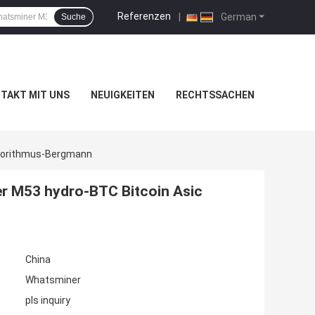
Referenzen
|
German
Suche
TAKT MIT UNS
NEUIGKEITEN
RECHTSSACHEN
lgorithmus-Bergmann
r M53 hydro-BTC Bitcoin Asic
China
Whatsminer
pls inquiry