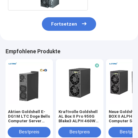
Fortsetzen
Empfohlene Produkte
Aktien Goldshell E-
Kraftvolle Goldshell
Neue Goldshell
DG1M LTC Doge Bells
AL Box II Pro 950G
BOX II ALPH
Computer Server
Blake3 ALPH 460W
Computer Serv
3,4GH/s 1800W
für den Bergbau
Leistung ALP
720GH/S 360
Bestpreis
Bestpreis
Bestprei