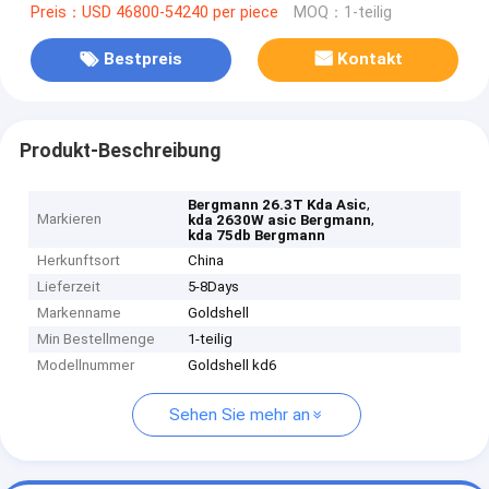
Preis：USD 46800-54240 per piece
MOQ：1-teilig
Bestpreis
Kontakt
Produkt-Beschreibung
,
Bergmann 26.3T Kda Asic
Markieren
,
kda 2630W asic Bergmann
kda 75db Bergmann
Herkunftsort
China
Lieferzeit
5-8Days
Markenname
Goldshell
Min Bestellmenge
1-teilig
Modellnummer
Goldshell kd6
Sehen Sie mehr an