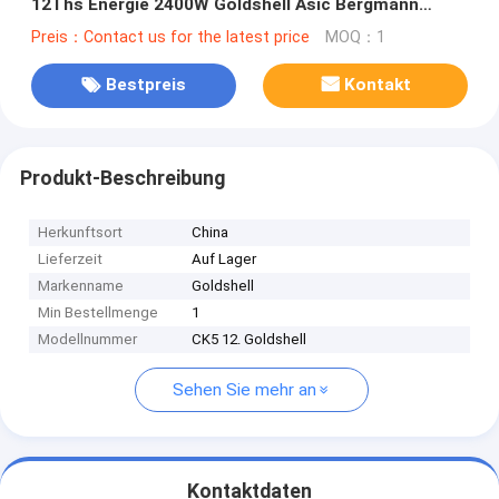
12Ths Energie 2400W Goldshell Asic Bergmann
gewinnt
Preis：Contact us for the latest price
MOQ：1
Bestpreis
Kontakt
Produkt-Beschreibung
Herkunftsort
China
Lieferzeit
Auf Lager
Markenname
Goldshell
Min Bestellmenge
1
Modellnummer
CK5 12. Goldshell
Sehen Sie mehr an
Kontaktdaten