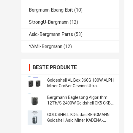
Bergmann Ebang Ebit
(10)
StrongU-Bergmann
(12)
Asic-Bergmann Parts
(53)
YAMI-Bergmann
(12)
BESTE PRODUKTE
Goldeshell AL Box 360G 180W ALPH
Miner Großer Gewinn Ultra-
effiziente 35db Heim-Mining-
Maschine Alephium Miner
Bergmann Eaglesong Algorithm
12Th/S 2400W Goldshell CK5 CKB
Nervos
GOLDSHELL KD6, das BERGMANN
Goldshell Asic Miner KADENA-
ALGORITHMUS-26.3T 2630W KDA
GEWINNT