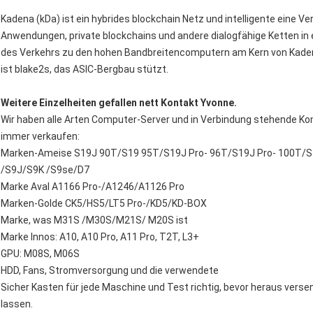
Kadena (kDa) ist ein hybrides blockchain Netz und intelligente eine Ve
Anwendungen, private blockchains und andere dialogfähige Ketten in e
des Verkehrs zu den hohen Bandbreitencomputern am Kern von Kade
ist blake2s, das ASIC-Bergbau stützt.
Weitere Einzelheiten gefallen nett Kontakt Yvonne.
Wir haben alle Arten Computer-Server und in Verbindung stehende Ko
immer verkaufen:
Marken-Ameise S19J 90T/S19 95T/S19J Pro- 96T/S19J Pro- 100T/S
/S9J/S9K /S9se/D7
Marke Aval A1166 Pro-/A1246/A1126 Pro
Marken-Golde CK5/HS5/LT5 Pro-/KD5/KD-BOX
Marke, was M31S /M30S/M21S/ M20S ist
Marke Innos: A10, A10 Pro, A11 Pro, T2T, L3+
GPU: M08S, M06S
HDD, Fans, Stromversorgung und die verwendete
Sicher Kasten für jede Maschine und Test richtig, bevor heraus versen
lassen.