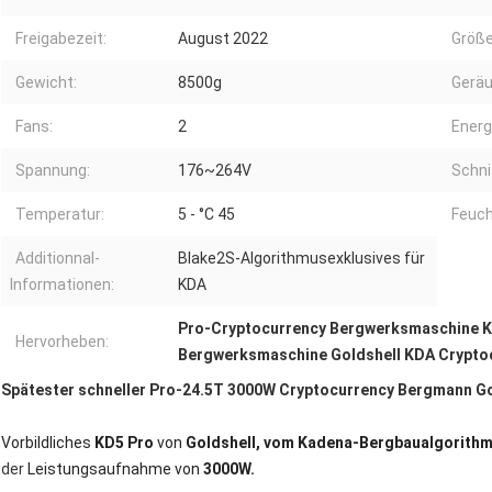
Freigabezeit:
August 2022
Größe
Gewicht:
8500g
Geräu
Fans:
2
Energ
Spannung:
176~264V
Schni
Temperatur:
5 - °C 45
Feuch
Additionnal-
Blake2S-Algorithmusexklusives für
Informationen:
KDA
Pro-Cryptocurrency Bergwerksmaschine 
Hervorheben:
Bergwerksmaschine Goldshell KDA Crypto
Spätester schneller Pro-24.5T 3000W Cryptocurrency Bergmann G
Vorbildliches
KD5 Pro
von
Goldshell, vom Kadena-Bergbaualgorith
der
Leistungsaufnahme von
3000W.