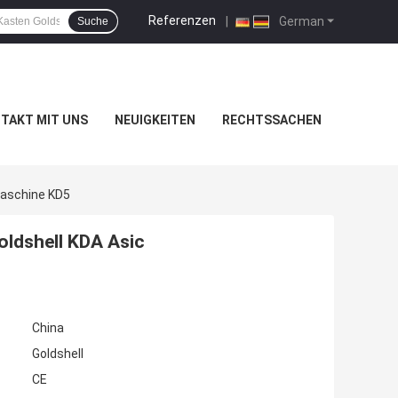
Referenzen
|
German
Suche
TAKT MIT UNS
NEUIGKEITEN
RECHTSSACHEN
maschine KD5
ldshell KDA Asic
China
Goldshell
CE