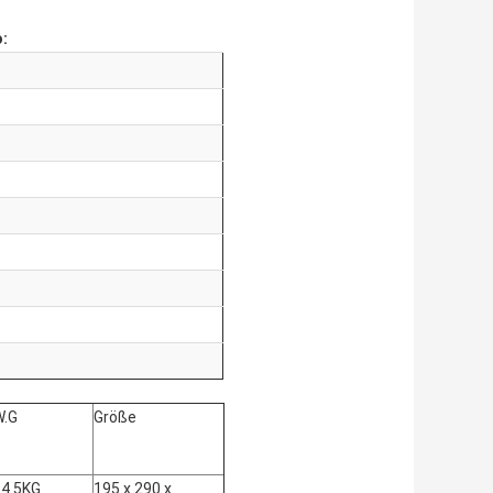
o:
W.G
Größe
14.5KG
195 x 290 x