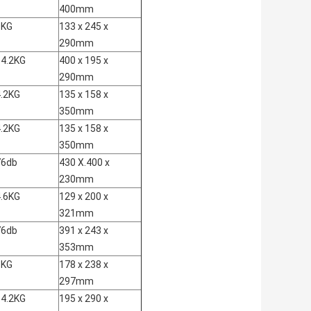
400mm
9KG
133 x 245 x
290mm
14.2KG
400 x 195 x
290mm
4.2KG
135 x 158 x
350mm
4.2KG
135 x 158 x
350mm
76db
430 X.400 x
230mm
4.6KG
129 x 200 x
321mm
76db
391 x 243 x
353mm
8KG
178 x 238 x
297mm
14.2KG
195 x 290 x