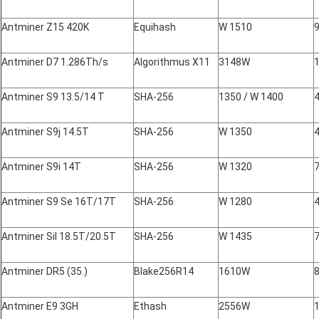
Antminer Z15 420K
Equihash
W 1510
Antminer D7 1.286Th/s
Algorithmus X11
3148W
Antminer S9 13.5/14 T
SHA-256
1350 / W 1400
Antminer S9j 14.5T
SHA-256
W 1350
Antminer S9i 14T
SHA-256
W 1320
Antminer S9 Se 16T/17T
SHA-256
W 1280
Antminer Sil 18.5T/20.5T
SHA-256
W 1435
Antminer DR5 (35.)
Blake256R14
1610W
Antminer E9 3GH
Ethash
2556W