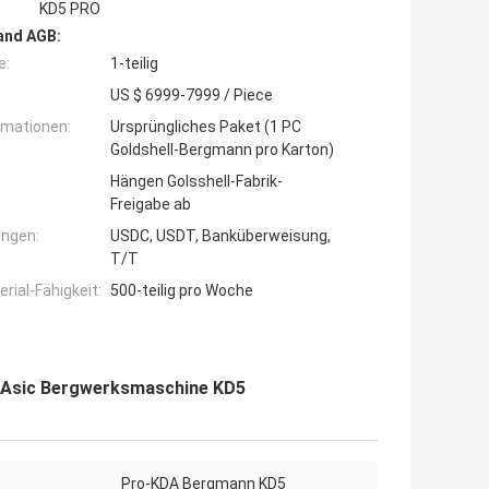
KD5 PRO
and AGB:
e:
1-teilig
US $ 6999-7999 / Piece
rmationen:
Ursprüngliches Paket (1 PC
Goldshell-Bergmann pro Karton)
Hängen Golsshell-Fabrik-
Freigabe ab
ngen:
USDC, USDT, Banküberweisung,
T/T
ial-Fähigkeit:
500-teilig pro Woche
 Asic Bergwerksmaschine KD5
Pro-KDA Bergmann KD5