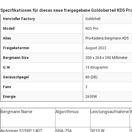
Spezifikationen für dieses neue freigegebene Goldoberteil KD5 Pr
Hersteller Factory
Goldshell
Modell
KD5 Pro
Alias
Pro-Kadena Bergmann KD5
Freigabetermin
August 2022
Bergmann Size
200 x 264 x 290 Millimeter
G.W
15 Kilogramm
Geräuschpegel
80 (
DB
)
Fans
2
Energie
2630W
Bergmann Name
Algorithmus
Leistungsaufnahme
Antminer S19XP 140T
SHA-256
3010 W