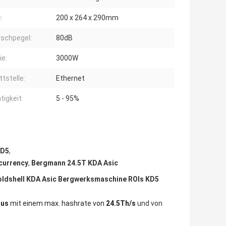
:
200 x 264 x 290mm
schpegel:
80dB
ie:
3000W
ttstelle:
Ethernet
tigkeit:
5 - 95%
KD5
,
currency
,
Bergmann 24.5T KDA Asic
oldshell KDA Asic Bergwerksmaschine ROIs KD5
mus
mit einem max. hashrate von
24.5Th/s
und von