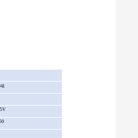
ug
5V
50