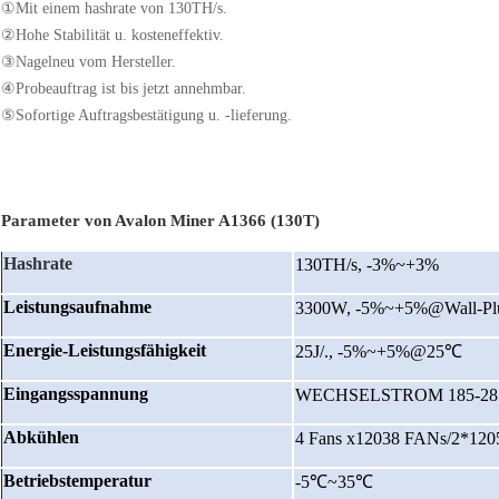
①Mit einem hashrate von 130TH/s.
②Hohe Stabilität u. kosteneffektiv.
③Nagelneu vom Hersteller.
④Probeauftrag ist bis jetzt annehmbar.
⑤Sofortige Auftragsbestätigung u. -lieferung.
Parameter von Avalon Miner A1366 (130T)
Hashrate
130TH/s, -3%~+3%
Leistungsaufnahme
3300W, -5%~+5%@Wall-Pl
Energie-Leistungsfähigkeit
25J/., -5%~+5%@25℃
Eingangsspannung
WECHSELSTROM 185-28
Abkühlen
4 Fans x12038 FANs/2*120
Betriebstemperatur
-5℃~35℃