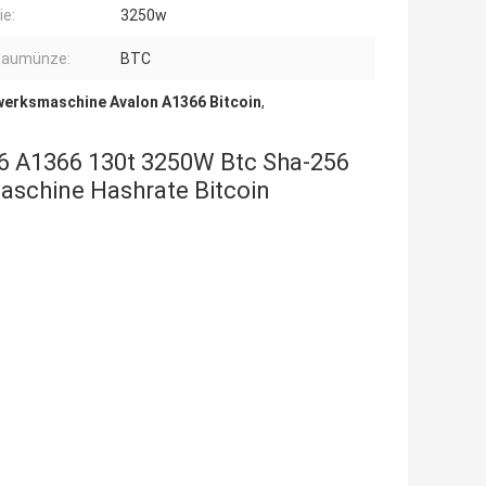
ie:
3250w
baumünze:
BTC
erksmaschine Avalon A1366 Bitcoin
,
66 A1366 130t 3250W Btc Sha-256
schine Hashrate Bitcoin