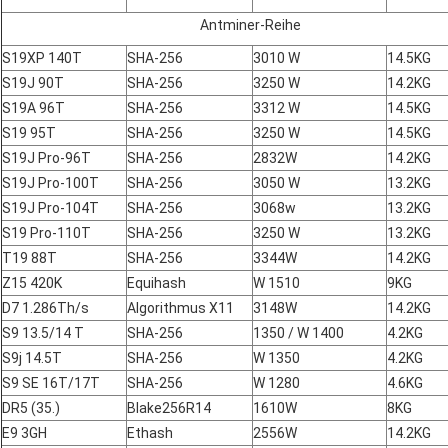
Antminer-Reihe
S19XP 140T
SHA-256
3010 W
14.5KG
S19J 90T
SHA-256
3250 W
14.2KG
S19A 96T
SHA-256
3312 W
14.5KG
S19 95T
SHA-256
3250 W
14.5KG
S19J Pro-96T
SHA-256
2832W
14.2KG
S19J Pro-100T
SHA-256
3050 W
13.2KG
S19J Pro-104T
SHA-256
3068w
13.2KG
S19 Pro-110T
SHA-256
3250 W
13.2KG
T19 88T
SHA-256
3344W
14.2KG
Z15 420K
Equihash
W 1510
9KG
D7 1.286Th/s
Algorithmus X11
3148W
14.2KG
S9 13.5/14 T
SHA-256
1350 / W 1400
4.2KG
S9j 14.5T
SHA-256
W 1350
4.2KG
S9 SE 16T/17T
SHA-256
W 1280
4.6KG
DR5 (35.)
Blake256R14
1610W
8KG
E9 3GH
Ethash
2556W
14.2KG