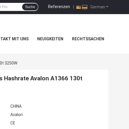
Referenzen
|
German
Suche
TAKT MIT UNS
NEUIGKEITEN
RECHTSSACHEN
30t 3250W
s Hashrate Avalon A1366 130t
CHINA
Avalon
CE