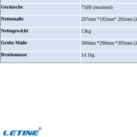
Geräusche
75dB
(
maximal
)
Nettomaße
297mm *192mm* 292mm (Zo
Nettogewicht
13kg
Grobe Maße
390mm *290mm *395mm (Zo
Bruttomasse
14.1kg