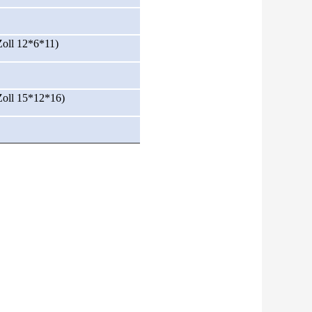
ll 12*6*11)
ll 15*12*16)