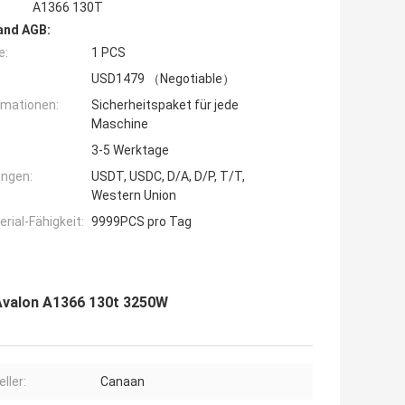
A1366 130T
and AGB:
e:
1 PCS
USD1479 （Negotiable）
rmationen:
Sicherheitspaket für jede
Maschine
3-5 Werktage
ngen:
USDT, USDC, D/A, D/P, T/T,
Western Union
ial-Fähigkeit:
9999PCS pro Tag
Avalon A1366 130t 3250W
ller:
Canaan