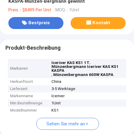
KASPA-Münzen-Bergmann gewinnt
Preis：$8499 Per Unit
MOQ：1Unit
Bestpreis
Kontakt
Produkt-Beschreibung
,
Iceriver KAS KS1 1T
Münzenbergmann Iceriver KAS KS1
Markieren
KASPA
,
Münzenbergmann 600W KASPA
Herkunftsort
China
Lieferzeit
3-5 Werktage
Markenname
Iceriver
Min Bestellmenge
1Unit
Modellnummer
KS1
Sehen Sie mehr an