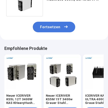
Münzen-Bergmann gewinnt
Fortsetzen
Empfohlene Produkte
Neuer ICERIVER
Neuer ICERIVER
ICERIVER KAS
KS5L 12T 3400W
KS5M 15T 3400w
ULTRA 400G 
KAS KHeavyHash
Grauer Stahl
Graue Stahl
Algorithmus für
KHeavyHash-
KHeavyHash