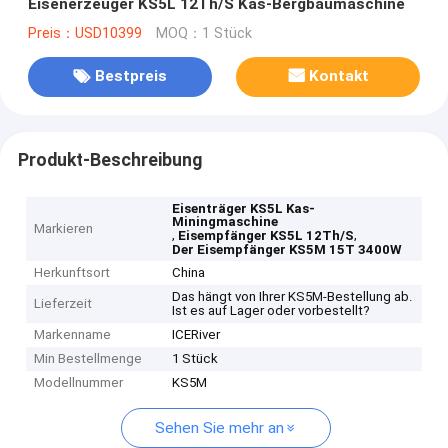
Eisenerzeuger KS5L 12Th/S Kas-Bergbaumaschine
Preis：USD10399
MOQ：1 Stück
Bestpreis
Kontakt
Produkt-Beschreibung
Eisenträger KS5L Kas-
Miningmaschine
Markieren
,
,
Eisempfänger KS5L 12Th/S
Der Eisempfänger KS5M 15T 3400W
Herkunftsort
China
Das hängt von Ihrer KS5M-Bestellung ab.
Lieferzeit
Ist es auf Lager oder vorbestellt?
Markenname
ICERiver
Min Bestellmenge
1 Stück
Modellnummer
KS5M
Sehen Sie mehr an