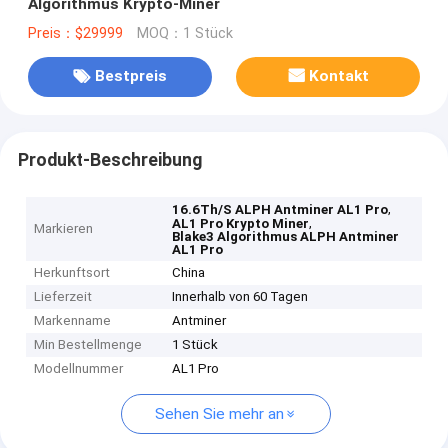
Algorithmus Krypto-Miner
Preis：$29999
MOQ：1 Stück
Bestpreis
Kontakt
Produkt-Beschreibung
,
16.6Th/S ALPH Antminer AL1 Pro
,
AL1 Pro Krypto Miner
Markieren
Blake3 Algorithmus ALPH Antminer
AL1 Pro
Herkunftsort
China
Lieferzeit
Innerhalb von 60 Tagen
Markenname
Antminer
Min Bestellmenge
1 Stück
Modellnummer
AL1 Pro
Sehen Sie mehr an