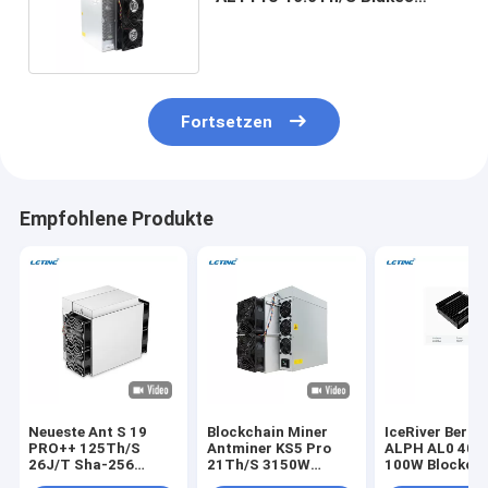
Algorithmus Krypto-Miner
Fortsetzen
Empfohlene Produkte
Neueste Ant S 19
Blockchain Miner
IceRiver Bergb
PRO++ 125Th/S
Antminer KS5 Pro
ALPH AL0 400
26J/T Sha-256
21Th/S 3150W
100W Blockch
Algorithmus BTC
150J/T KHeavyHash
Crypto Asic Mi